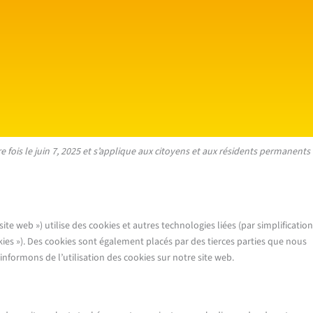
Consent
Consent
Consent
Consent
Consent
Statis
Market
e fois le juin 7, 2025 et s’applique aux citoyens et aux résidents permanents
to
to
to
to
to
service
service
service
service
service
elemento
woocomm
wordpres
google-
divers
fonts
e site web ») utilise des cookies et autres technologies liées (par simplification
ies »). Des cookies sont également placés par des tierces parties que nous
formons de l’utilisation des cookies sur notre site web.