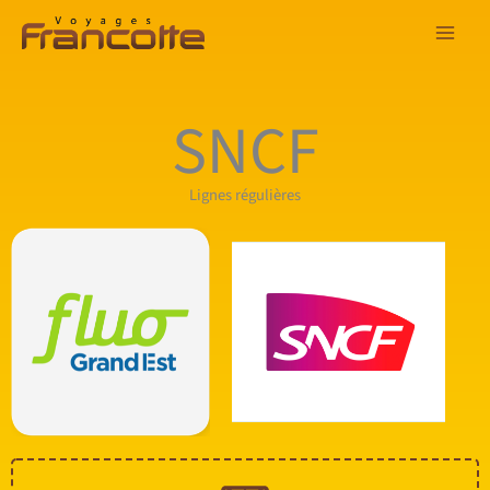
Aller
au
contenu
SNCF
Lignes régulières